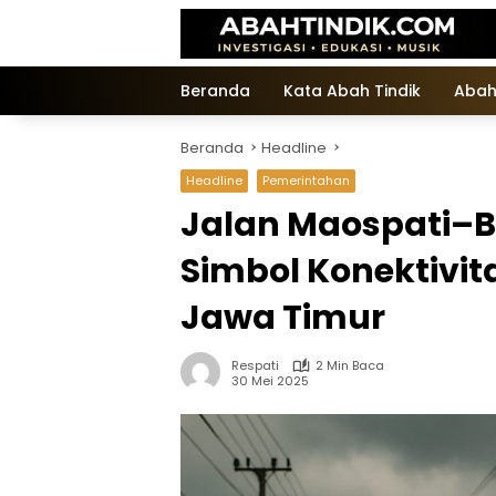
Langsung
ke
konten
Beranda
Kata Abah Tindik
Abah
Beranda
Headline
Headline
Pemerintahan
Jalan Maospati–B
Simbol Konektivit
Jawa Timur
Respati
2 Min Baca
30 Mei 2025