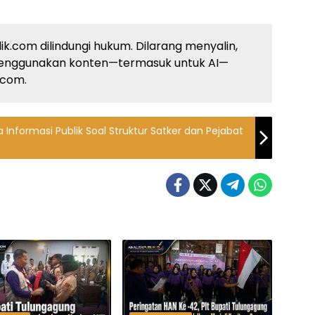
ik.com dilindungi hukum. Dilarang menyalin,
enggunakan konten—termasuk untuk AI—
k.com.
Informasi Publik Soal Struktur Satker dan Pejabat