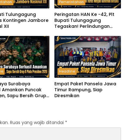
ntahan
Pemerintahan
ati Tulungagung
Peringatan HAN Ke -42, Plt
s Kontingen Jambore
Bupati Tulungagung
l XII
Tegaskan! Perlindungan
Anak Harus Menjadi
Komitmen Bersama
ne
Headline
aya Surabaya
Empat Paket Pansela Jawa
il Amankan Puncak
Timur Rampung, Siap
n, Sapu Bersih Grup
Diresmikan
 Presiden 2026
kan.
Ruas yang wajib ditandai
*