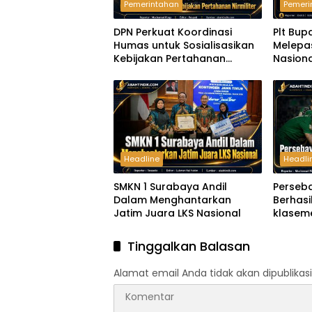
Pemerintahan
Pemeri
DPN Perkuat Koordinasi
Plt Bup
Humas untuk Sosialisasikan
Melepa
Kebijakan Pertahanan
Nasiona
Nirmiliter
Headline
Headli
SMKN 1 Surabaya Andil
Perseb
Dalam Menghantarkan
Berhas
Jatim Juara LKS Nasional
klaseme
B Piala
Tinggalkan Balasan
Alamat email Anda tidak akan dipublikasi