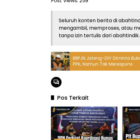
Post Views:
259
Seluruh konten berita di abahtind
mengambil, memproses, atau m
tanpa izin tertulis dari abahtindi
BBPJN Jateng–DIY Diminta Buka 
PPK, Namun Tak Merespons
Pos Terkait