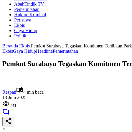
AbahTindik TV
Pemerintahan
Hukum Kriminal
Peristiwa
Ekbis
Gaya Hidup
Politik
Beranda
Ekbis
Pemkot Surabaya Tegaskan Komitmen Tertibkan Pa
Ekbis
Gaya Hidup
Headline
Pemerintahan
Pemkot Surabaya Tegaskan Komitmen Te
Respati
4 min baca
13 Juni 2025
231
×