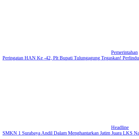
Pemerintahan
Peringatan HAN Ke -42, Plt Bupati Tulungagung Tegaskan! Perlin
Headline
SMKN 1 Surabaya Andil Dalam Menghantarkan Jatim Juara LKS Na