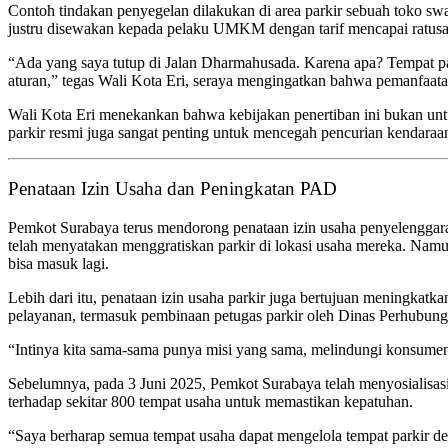
Contoh tindakan penyegelan dilakukan di area parkir sebuah toko swal
justru disewakan kepada pelaku UMKM dengan tarif mencapai ratusan
“Ada yang saya tutup di Jalan Dharmahusada. Karena apa? Tempat pa
aturan,” tegas Wali Kota Eri, seraya mengingatkan bahwa pemanfaat
Wali Kota Eri menekankan bahwa kebijakan penertiban ini bukan unt
parkir resmi juga sangat penting untuk mencegah pencurian kendar
Penataan Izin Usaha dan Peningkatan PAD
Pemkot Surabaya terus mendorong penataan izin usaha penyelenggara
telah menyatakan menggratiskan parkir di lokasi usaha mereka. Namun
bisa masuk lagi.
Lebih dari itu, penataan izin usaha parkir juga bertujuan meningkat
pelayanan, termasuk pembinaan petugas parkir oleh Dinas Perhubun
“Intinya kita sama-sama punya misi yang sama, melindungi konsume
Sebelumnya, pada 3 Juni 2025, Pemkot Surabaya telah menyosialisas
terhadap sekitar 800 tempat usaha untuk memastikan kepatuhan.
“Saya berharap semua tempat usaha dapat mengelola tempat parkir d