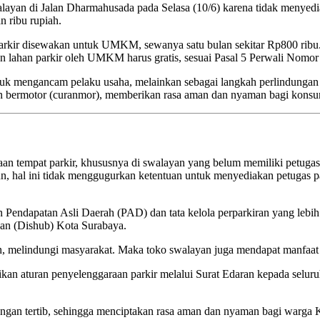
ayan di Jalan Dharmahusada pada Selasa (10/6) karena tidak menyediaka
 ribu rupiah.
rkir disewakan untuk UMKM, sewanya satu bulan sekitar Rp800 ribu. 
an lahan parkir oleh UMKM harus gratis, sesuai Pasal 5 Perwali Nomo
uk mengancam pelaku usaha, melainkan sebagai langkah perlindungan 
aan bermotor (curanmor), memberikan rasa aman dan nyaman bagi kons
an tempat parkir, khususnya di swalayan yang belum memiliki petugas
, hal ini tidak menggugurkan ketentuan untuk menyediakan petugas par
kan Pendapatan Asli Daerah (PAD) dan tata kelola perparkiran yang leb
gan (Dishub) Kota Surabaya.
n, melindungi masyarakat. Maka toko swalayan juga mendapat manfaat
ikan aturan penyelenggaraan parkir melalui Surat Edaran kepada selu
engan tertib, sehingga menciptakan rasa aman dan nyaman bagi warga K