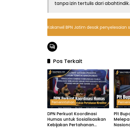
tanpa izin tertulis dari abahtindi
Kakanwil BPN Jatim desak penyelesaian se
Pos Terkait
Pemerintahan
Pemeri
DPN Perkuat Koordinasi
Plt Bup
Humas untuk Sosialisasikan
Melepa
Kebijakan Pertahanan
Nasiona
Headline
Headli