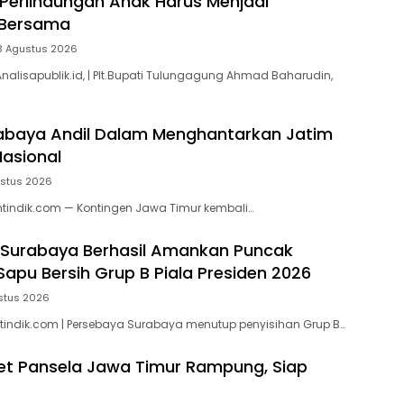
Perlindungan Anak Harus Menjadi
Bersama
3 Agustus 2026
alisapublik.id, | Plt.Bupati Tulungagung Ahmad Baharudin,
abaya Andil Dalam Menghantarkan Jatim
Nasional
ustus 2026
tindik.com — Kontingen Jawa Timur kembali…
 Surabaya Berhasil Amankan Puncak
Sapu Bersih Grup B Piala Presiden 2026
stus 2026
indik.com | Persebaya Surabaya menutup penyisihan Grup B…
t Pansela Jawa Timur Rampung, Siap