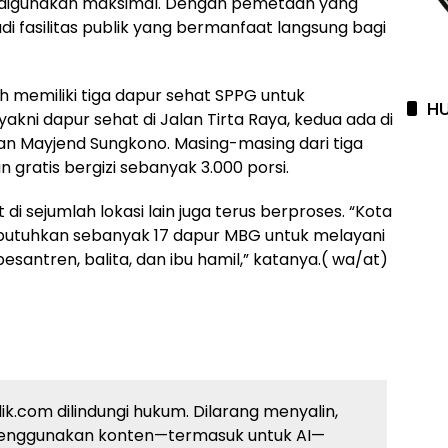
m digunakan maksimal. Dengan pemetaan yang
adi fasilitas publik yang bermanfaat langsung bagi
ah memiliki tiga dapur sehat SPPG untuk
HU
 yakni dapur sehat di Jalan Tirta Raya, kedua ada di
alan Mayjend Sungkono. Masing-masing dari tiga
ratis bergizi sebanyak 3.000 porsi.
 sejumlah lokasi lain juga terus berproses. “Kota
butuhkan sebanyak 17 dapur MBG untuk melayani
pesantren, balita, dan ibu hamil,” katanya.( wa/at)
ik.com dilindungi hukum. Dilarang menyalin,
enggunakan konten—termasuk untuk AI—