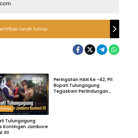
k.com.
rtifikasi tanah tuntas
Pemerintahan
Peringatan HAN Ke -42, Plt
Bupati Tulungagung
Tegaskan! Perlindungan
Anak Harus Menjadi
Komitmen Bersama
ntahan
ati Tulungagung
s Kontingen Jambore
l XII
ne
Headline