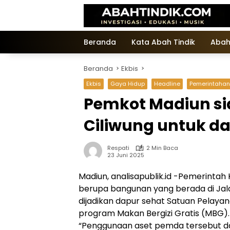
Langsung
ke
konten
Beranda
Kata Abah Tindik
Abah
Beranda
Ekbis
Ekbis
Gaya Hidup
Headline
Pemerintahan
Pemkot Madiun si
Ciliwung untuk d
Respati
2 Min Baca
23 Juni 2025
Madiun, analisapublik.id -Pemerinta
berupa bangunan yang berada di Jala
dijadikan dapur sehat Satuan Pelay
program Makan Bergizi Gratis (MBG).
“Penggunaan aset pemda tersebut da