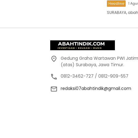
Headline
1 Agu
SURABAYA, abaht
Gedung Graha Wartawan PWI Jatim,
(atas) Surabaya, Jawa Timur.
0812-3462-727 / 0812-909-557
redaksi07abahtindik@gmail.com