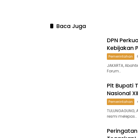
Baca Juga
DPN Perkua
Kebijakan P
Pemerintahan
JAKARTA, Abahti
Forum…
Plt Bupati
Nasional XI
Pemerintahan
TULUNGAGUNG, A
resmi melepas…
Peringatan