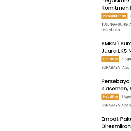
Tegaskan! 
Komitmen 
Pemerintahan
TULUNGAGUNG, An
membuka…
SMKN 1 Sur
Juara LKS 
Headline
3 Ag
SURABAYA , Abah
Persebaya
klasemen, 
Headline
1 Agu
SURABAYA, Abaht
Empat Pake
Diresmikan