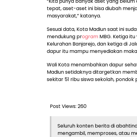
“Kita punya banyak aset yang belu
tepat, aset-aset ini bisa diubah menj
masyarakat,” katanya.
Sesuai data, Kota Madiun saat ini sud
mendukung pr
ogram
MBG. Ketiga itu
Kelurahan Banjarejo, dan ketiga di J
dapur itu mampu menyediakan makan g
Wali Kota menambahkan dapur sehat di
Madiun setidaknya ditargetkan mem
sekitar 51 ribu siswa sekolah, pondok 
Post Views:
260
Seluruh konten berita di abahtind
mengambil, memproses, atau m