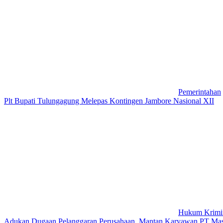
Pemerintahan
Plt Bupati Tulungagung Melepas Kontingen Jambore Nasional XII
Hukum Krimi
Adukan Dugaan Pelanggaran Perusahaan, Mantan Karyawan PT Mass