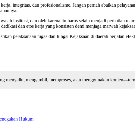
 kerja, integritas, dan profesionalisme. Jangan pernah abaikan pelaya
arahannya.
ah institusi, dan oleh karena itu harus selalu menjadi perhatian utama
n dedikasi dan etos kerja yang konsisten demi menjaga marwah kejaksaa
an pelaksanaan tugas dan fungsi Kejaksaan di daerah berjalan efektif, r
arang menyalin, mengambil, memproses, atau menggunakan konten—terma
 Penegakan Hukum