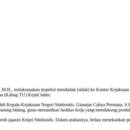
 M.H., melaksanakan inspeksi mendadak (sidak) ke Kantor Kejaksaan N
ha (Kabag TU) Kejati Jatim.
oleh Kepala Kejaksaan Negeri Situbondo, Ginanjar Cahya Permana, S.
-masing bidang, guna memastikan fasilitas kerja yang mendukung produk
uruh jajaran Kejari Situbondo. Dalam arahannya, beliau menekankan pent