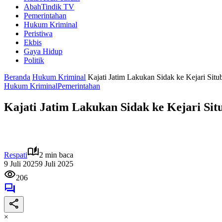
AbahTindik TV
Pemerintahan
Hukum Kriminal
Peristiwa
Ekbis
Gaya Hidup
Politik
Beranda
Hukum Kriminal
Kajati Jatim Lakukan Sidak ke Kejari Situ
Hukum Kriminal
Pemerintahan
Kajati Jatim Lakukan Sidak ke Kejari Sit
Respati
2 min baca
9 Juli 2025
9 Juli 2025
206
×