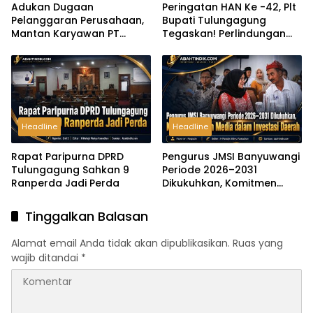
Adukan Dugaan
Peringatan HAN Ke -42, Plt
Pelanggaran Perusahaan,
Bupati Tulungagung
Mantan Karyawan PT
Tegaskan! Perlindungan
Massimo Lub Indo
Anak Harus Menjadi
Mengaku Dilaporkan ke
Komitmen Bersama
Polisi
Headline
Headline
Rapat Paripurna DPRD
Pengurus JMSI Banyuwangi
Tulungagung Sahkan 9
Periode 2026–2031
Ranperda Jadi Perda
Dikukuhkan, Komitmen
Peran Media dalam
Investasi Daerah
Tinggalkan Balasan
Alamat email Anda tidak akan dipublikasikan.
Ruas yang
wajib ditandai
*