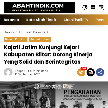
Langsung
ke
konten
Beranda
Kata Abah Tindik
AbahTindik TV
Pemeri
Beranda
Hukum Kriminal
Hukum Kriminal
Pemerintahan
Kajati Jatim Kunjungi Kejari
Kabupaten Blitar: Dorong Kinerja
Yang Solid dan Berintegritas
302
Respati
2 Min Baca
17 September 2025