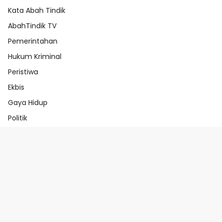
Kata Abah Tindik
AbahTindik TV
Pemerintahan
Hukum Kriminal
Peristiwa
Ekbis
Gaya Hidup
Politik
Beranda
Redaksi
Pedoman Media Ai
Pedoman Media Siber
Indeks Berita