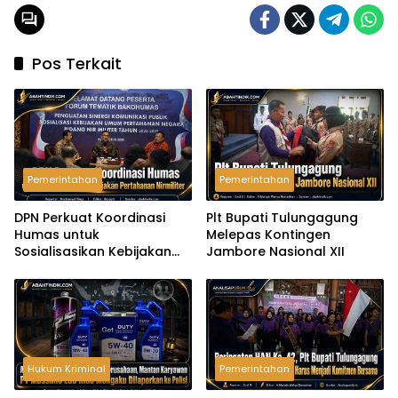
Pos Terkait
Pemerintahan
Pemerintahan
DPN Perkuat Koordinasi
Plt Bupati Tulungagung
Humas untuk
Melepas Kontingen
Sosialisasikan Kebijakan
Jambore Nasional XII
Pertahanan Nirmiliter
Hukum Kriminal
Pemerintahan