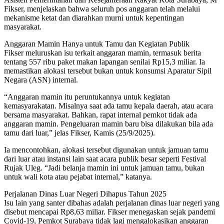
Fikser, menjelaskan bahwa seluruh pos anggaran telah melalui
mekanisme ketat dan diarahkan murni untuk kepentingan
masyarakat.
Anggaran Mamin Hanya untuk Tamu dan Kegiatan Publik
Fikser meluruskan isu terkait anggaran mamin, termasuk berita
tentang 557 ribu paket makan lapangan senilai Rp15,3 miliar. Ia
memastikan alokasi tersebut bukan untuk konsumsi Aparatur Sipil
Negara (ASN) internal.
“Anggaran mamin itu peruntukannya untuk kegiatan
kemasyarakatan. Misalnya saat ada tamu kepala daerah, atau acara
bersama masyarakat. Bahkan, rapat internal pemkot tidak ada
anggaran mamin. Pengeluaran mamin baru bisa dilakukan bila ada
tamu dari luar,” jelas Fikser, Kamis (25/9/2025).
Ia mencontohkan, alokasi tersebut digunakan untuk jamuan tamu
dari luar atau instansi lain saat acara publik besar seperti Festival
Rujak Uleg. “Jadi belanja mamin ini untuk jamuan tamu, bukan
untuk wali kota atau pejabat internal,” katanya.
Perjalanan Dinas Luar Negeri Dihapus Tahun 2025
Isu lain yang santer dibahas adalah perjalanan dinas luar negeri yang
disebut mencapai Rp8,63 miliar. Fikser menegaskan sejak pandemi
Covid-19, Pemkot Surabaya tidak lagi mengalokasikan anggaran