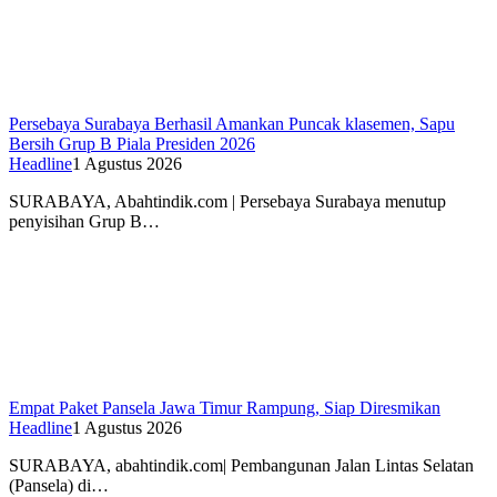
Persebaya Surabaya Berhasil Amankan Puncak klasemen, Sapu
Bersih Grup B Piala Presiden 2026
Headline
1 Agustus 2026
SURABAYA, Abahtindik.com | Persebaya Surabaya menutup
penyisihan Grup B…
Empat Paket Pansela Jawa Timur Rampung, Siap Diresmikan
Headline
1 Agustus 2026
SURABAYA, abahtindik.com| Pembangunan Jalan Lintas Selatan
(Pansela) di…