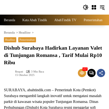
Langsung
ke
konten
Beranda
Kata Abah Tindik
AbahTindik TV
Pemerintahan
Beranda
Headline
Headline
Pemerintahan
Dishub Surabaya Hadirkan Layanan Valet
di Tunjungan Romansa , Tarif Mulai Rp10
Ribu
257
Respati
3 Min Baca
15 Oktober 2025
SURABAYA, abahtindik.com – Pemerintah Kota (Pemkot)
Surabaya mengambil langkah inovatif untuk mengatasi masalah
parkir di kawasan wisata populer Tunjungan Romansa. Dinas
Perhubungan (Dishub) Kota Surabaya resmi menggelar soft