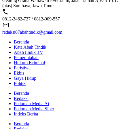
Gedung Graha Wartawan PWI Jatim, Jalan Taman Apsari 15-17
(atas) Surabaya, Jawa Timur.
0812-3462-727 / 0812-909-557
redaksi07abahtindik@gmail.com
Beranda
Kata Abah Tindik
AbahTindik TV
Pemerintahan
Hukum Kriminal
Peristiwa
Ekbis
Gaya Hidup
Politik
Beranda
Redaksi
Pedoman Media Ai
Pedoman Media Siber
Indeks Berita
Beranda
Redaksi