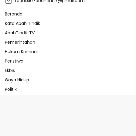
redaksi07abahtindik@gmail.com
Beranda
Kata Abah Tindik
AbahTindik TV
Pemerintahan
Hukum Kriminal
Peristiwa
Ekbis
Gaya Hidup
Politik
Beranda
Redaksi
Pedoman Media Ai
Pedoman Media Siber