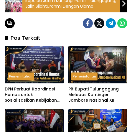
Kapolda Jatim Kunjungi Polres Tulungagung,
Jalin Silahturahmi Dengan Ulama
Pos Terkait
Pemerintahan
Pemerintahan
DPN Perkuat Koordinasi
Plt Bupati Tulungagung
Humas untuk
Melepas Kontingen
Sosialisasikan Kebijakan
Jambore Nasional XII
Pertahanan Nirmiliter