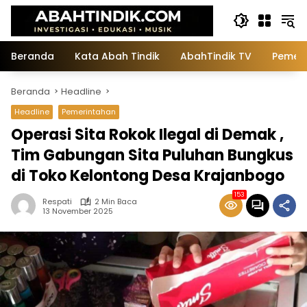
Langsung
ke
konten
Beranda
Kata Abah Tindik
AbahTindik TV
Pemeri
Beranda
Headline
Headline
Pemerintahan
Operasi Sita Rokok Ilegal di Demak ,
Tim Gabungan Sita Puluhan Bungkus
di Toko Kelontong Desa Krajanbogo
153
Respati
2 Min Baca
13 November 2025