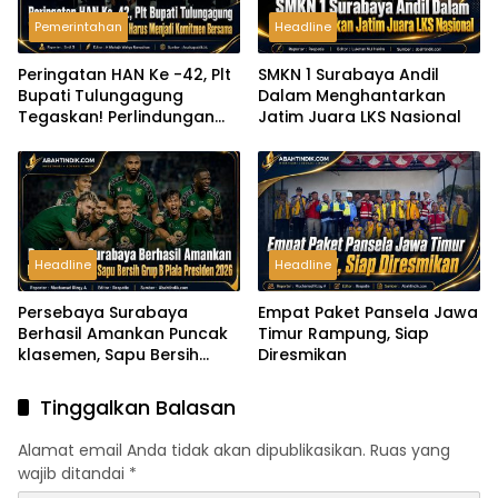
Pemerintahan
Headline
Peringatan HAN Ke -42, Plt
SMKN 1 Surabaya Andil
Bupati Tulungagung
Dalam Menghantarkan
Tegaskan! Perlindungan
Jatim Juara LKS Nasional
Anak Harus Menjadi
Komitmen Bersama
Headline
Headline
Persebaya Surabaya
Empat Paket Pansela Jawa
Berhasil Amankan Puncak
Timur Rampung, Siap
klasemen, Sapu Bersih
Diresmikan
Grup B Piala Presiden 2026
Tinggalkan Balasan
Alamat email Anda tidak akan dipublikasikan.
Ruas yang
wajib ditandai
*