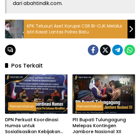
dari abahtindik.com.
KPK Telusuri Aset Korupsi CSR BI-OJK Melalui
Istri Kasat Lantas Polres Batu
Pos Terkait
Pemerintahan
Pemerintahan
DPN Perkuat Koordinasi
Plt Bupati Tulungagung
Humas untuk
Melepas Kontingen
Sosialisasikan Kebijakan
Jambore Nasional XII
Pertahanan Nirmiliter