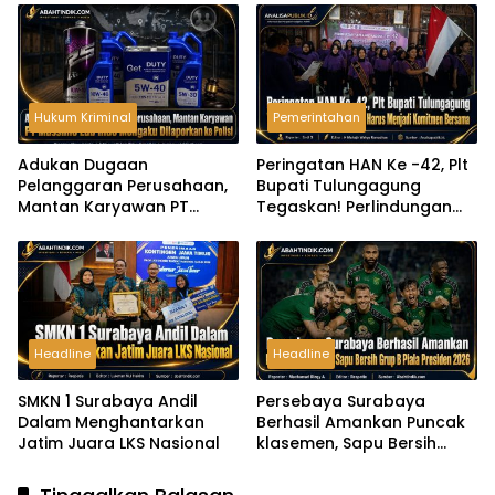
Hukum Kriminal
Pemerintahan
Adukan Dugaan
Peringatan HAN Ke -42, Plt
Pelanggaran Perusahaan,
Bupati Tulungagung
Mantan Karyawan PT
Tegaskan! Perlindungan
Massimo Lub Indo
Anak Harus Menjadi
Mengaku Dilaporkan ke
Komitmen Bersama
Polisi
Headline
Headline
SMKN 1 Surabaya Andil
Persebaya Surabaya
Dalam Menghantarkan
Berhasil Amankan Puncak
Jatim Juara LKS Nasional
klasemen, Sapu Bersih
Grup B Piala Presiden 2026