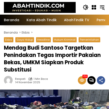
Langsung
ke
konten
Beranda
Kata Abah Tindik
AbahTindik TV
Pemeri
Beranda
Ekbis
Ekbis
Gaya Hidup
Headline
Hukum Kriminal
Pemerintahan
Mendag Budi Santoso Targetkan
Penindakan Tegas Importir Pakaian
Bekas, UMKM Siapkan Produk
Substitusi
153
Respati
1 Min Baca
14 November 2025