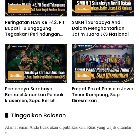
Pemerintahan
Headline
Peringatan HAN Ke -42, Plt
SMKN 1 Surabaya Andil
Bupati Tulungagung
Dalam Menghantarkan
Tegaskan! Perlindungan
Jatim Juara LKS Nasional
Anak Harus Menjadi
Komitmen Bersama
Headline
Headline
Persebaya Surabaya
Empat Paket Pansela Jawa
Berhasil Amankan Puncak
Timur Rampung, Siap
klasemen, Sapu Bersih
Diresmikan
Grup B Piala Presiden 2026
Tinggalkan Balasan
Alamat email Anda tidak akan dipublikasikan.
Ruas yang wajib ditandai
*