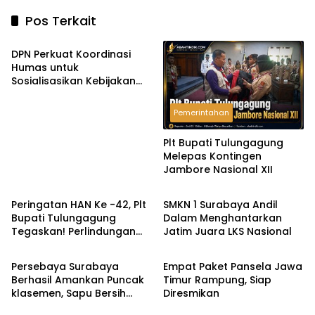
Pos Terkait
Pemerintahan
DPN Perkuat Koordinasi
Humas untuk
Sosialisasikan Kebijakan
Pertahanan Nirmiliter
Pemerintahan
Plt Bupati Tulungagung
Melepas Kontingen
Jambore Nasional XII
Pemerintahan
Headline
Peringatan HAN Ke -42, Plt
SMKN 1 Surabaya Andil
Bupati Tulungagung
Dalam Menghantarkan
Tegaskan! Perlindungan
Jatim Juara LKS Nasional
Headline
Headline
Anak Harus Menjadi
Komitmen Bersama
Persebaya Surabaya
Empat Paket Pansela Jawa
Berhasil Amankan Puncak
Timur Rampung, Siap
klasemen, Sapu Bersih
Diresmikan
Grup B Piala Presiden 2026