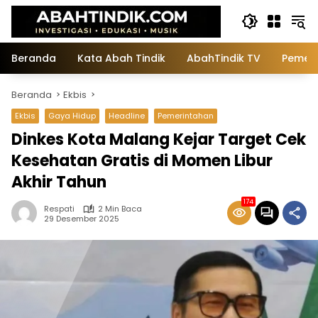
Langsung
ke
konten
Beranda
Kata Abah Tindik
AbahTindik TV
Pemeri
Beranda
Ekbis
Ekbis
Gaya Hidup
Headline
Pemerintahan
Dinkes Kota Malang Kejar Target Cek
Kesehatan Gratis di Momen Libur
Akhir Tahun
174
Respati
2 Min Baca
29 Desember 2025