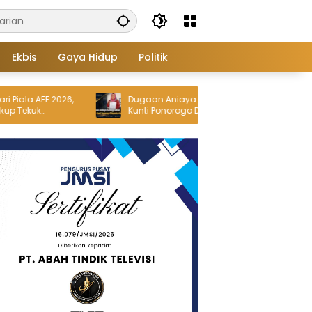
Ekbis
Gaya Hidup
Politik
 AFF 2026,
Dugaan Aniaya Selingkuhan, Kades
uk
Kunti Ponorogo Dilaporkan ke Polres