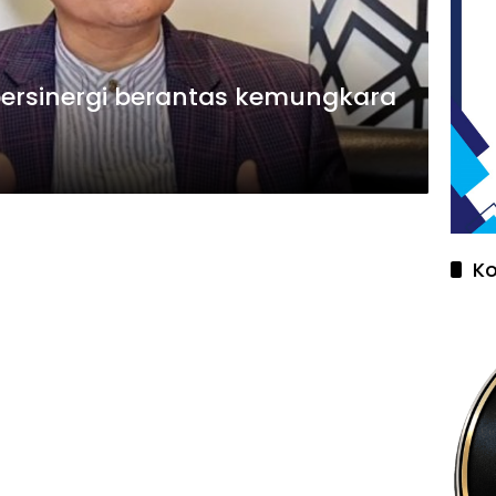
bersinergi berantas kemungkara
K