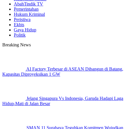
AbahTindik TV
Pemerintahan
Hukum Kriminal
Peristiwa
Ekbis
Gaya Hidup
Politik
Breaking News
AI Factory Terbesar di ASEAN Dibangun di Batang,
Kapasitas Diproyeksikan 1 GW
Jelang Singapura Vs Indonesia, Garuda Hadapi Laga
Hidup-Mati di Jalan Besar
SMAN 11 Surabaya Teguhkan Komitmen Wujudkan