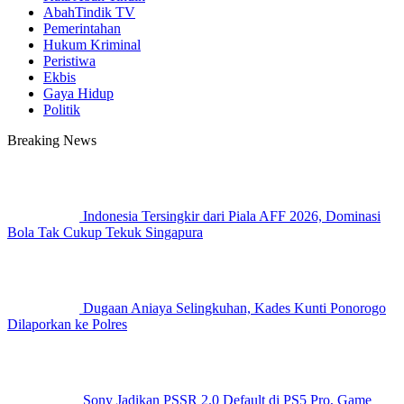
AbahTindik TV
Pemerintahan
Hukum Kriminal
Peristiwa
Ekbis
Gaya Hidup
Politik
Breaking News
Indonesia Tersingkir dari Piala AFF 2026, Dominasi
Bola Tak Cukup Tekuk Singapura
Dugaan Aniaya Selingkuhan, Kades Kunti Ponorogo
Dilaporkan ke Polres
Sony Jadikan PSSR 2.0 Default di PS5 Pro, Game