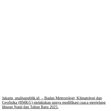
Jakarta, analisapublik.id – Badan Meteorologi, Klimatologi dan
Geofisika (BMKG) melakukan upaya modifikasi cuaca menjelang
liburan Natal dan Tahun Baru 2025.