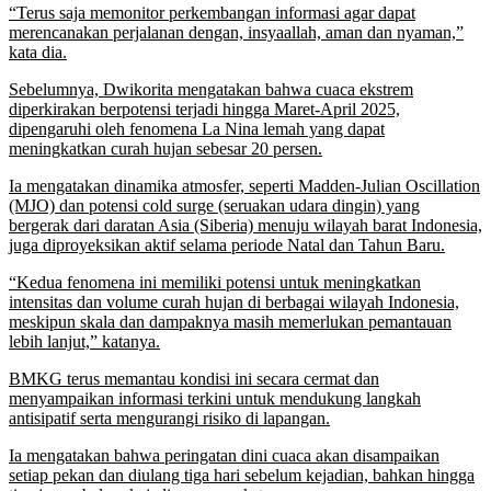
“Terus saja memonitor perkembangan informasi agar dapat
merencanakan perjalanan dengan, insyaallah, aman dan nyaman,”
kata dia.
Sebelumnya, Dwikorita mengatakan bahwa cuaca ekstrem
diperkirakan berpotensi terjadi hingga Maret-April 2025,
dipengaruhi oleh fenomena La Nina lemah yang dapat
meningkatkan curah hujan sebesar 20 persen.
Ia mengatakan dinamika atmosfer, seperti Madden-Julian Oscillation
(MJO) dan potensi cold surge (seruakan udara dingin) yang
bergerak dari daratan Asia (Siberia) menuju wilayah barat Indonesia,
juga diproyeksikan aktif selama periode Natal dan Tahun Baru.
“Kedua fenomena ini memiliki potensi untuk meningkatkan
intensitas dan volume curah hujan di berbagai wilayah Indonesia,
meskipun skala dan dampaknya masih memerlukan pemantauan
lebih lanjut,” katanya.
BMKG terus memantau kondisi ini secara cermat dan
menyampaikan informasi terkini untuk mendukung langkah
antisipatif serta mengurangi risiko di lapangan.
Ia mengatakan bahwa peringatan dini cuaca akan disampaikan
setiap pekan dan diulang tiga hari sebelum kejadian, bahkan hingga