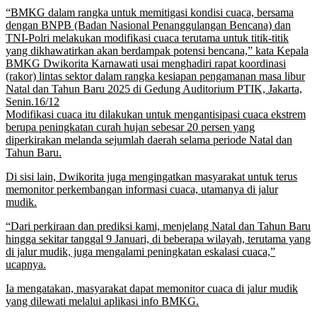
“BMKG dalam rangka untuk memitigasi kondisi cuaca, bersama
dengan BNPB (Badan Nasional Penanggulangan Bencana) dan
TNI-Polri melakukan modifikasi cuaca terutama untuk titik-titik
yang dikhawatirkan akan berdampak potensi bencana,” kata Kepala
BMKG Dwikorita Karnawati usai menghadiri rapat koordinasi
(rakor) lintas sektor dalam rangka kesiapan pengamanan masa libur
Natal dan Tahun Baru 2025 di Gedung Auditorium PTIK, Jakarta,
Senin.16/12
Modifikasi cuaca itu dilakukan untuk mengantisipasi cuaca ekstrem
berupa peningkatan curah hujan sebesar 20 persen yang
diperkirakan melanda sejumlah daerah selama periode Natal dan
Tahun Baru.
Di sisi lain, Dwikorita juga mengingatkan masyarakat untuk terus
memonitor perkembangan informasi cuaca, utamanya di jalur
mudik.
“Dari perkiraan dan prediksi kami, menjelang Natal dan Tahun Baru
hingga sekitar tanggal 9 Januari, di beberapa wilayah, terutama yang
di jalur mudik, juga mengalami peningkatan eskalasi cuaca,”
ucapnya.
Ia mengatakan, masyarakat dapat memonitor cuaca di jalur mudik
yang dilewati melalui aplikasi info BMKG.