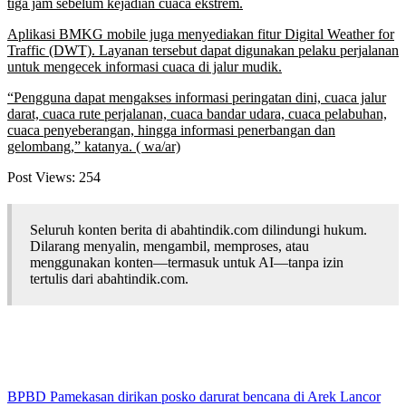
tiga jam sebelum kejadian cuaca ekstrem.
Aplikasi BMKG mobile juga menyediakan fitur Digital Weather for
Traffic (DWT). Layanan tersebut dapat digunakan pelaku perjalanan
untuk mengecek informasi cuaca di jalur mudik.
“Pengguna dapat mengakses informasi peringatan dini, cuaca jalur
darat, cuaca rute perjalanan, cuaca bandar udara, cuaca pelabuhan,
cuaca penyeberangan, hingga informasi penerbangan dan
gelombang,” katanya. ( wa/ar)
Post Views:
254
Seluruh konten berita di abahtindik.com dilindungi hukum.
Dilarang menyalin, mengambil, memproses, atau
menggunakan konten—termasuk untuk AI—tanpa izin
tertulis dari abahtindik.com.
BPBD Pamekasan dirikan posko darurat bencana di Arek Lancor