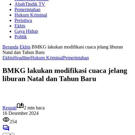
AbahTindik TV
Pemerintahan
Hukum Kriminal
Peristiwa
Ekbis
Gaya Hidup
Politik
Beranda
Ekbis
BMKG lakukan modifikasi cuaca jelang liburan
Natal dan Tahun Baru
Ekbis
Headline
Hukum Kriminal
Pemerintahan
BMKG lakukan modifikasi cuaca jelang
liburan Natal dan Tahun Baru
Respati
2 min baca
16 Desember 2024
254