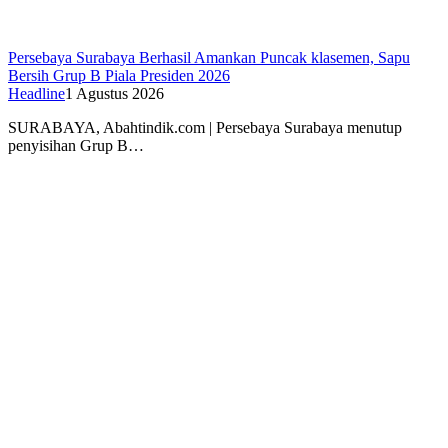
Persebaya Surabaya Berhasil Amankan Puncak klasemen, Sapu
Bersih Grup B Piala Presiden 2026
Headline
1 Agustus 2026
SURABAYA, Abahtindik.com | Persebaya Surabaya menutup
penyisihan Grup B…