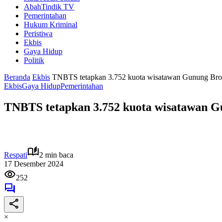
AbahTindik TV
Pemerintahan
Hukum Kriminal
Peristiwa
Ekbis
Gaya Hidup
Politik
Beranda
Ekbis
TNBTS tetapkan 3.752 kuota wisatawan Gunung Br
Ekbis
Gaya Hidup
Pemerintahan
TNBTS tetapkan 3.752 kuota wisatawan 
Respati
2 min baca
17 Desember 2024
252
×