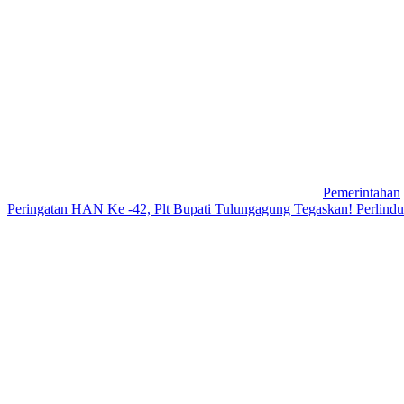
Pemerintahan
Peringatan HAN Ke -42, Plt Bupati Tulungagung Tegaskan! Perlin