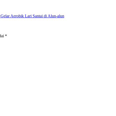
lar Aerobik Lari Santai di Alun-alun
dai
*