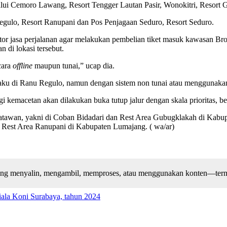
lui Cemoro Lawang, Resort Tengger Lautan Pasir, Wonokitri, Resort 
Regulo, Resort Ranupani dan Pos Penjagaan Seduro, Resort Seduro.
r jasa perjalanan agar melakukan pembelian tiket masuk kawasan Br
di lokasi tersebut.
cara
offline
maupun tunai,” ucap dia.
aku di Ranu Regulo, namun dengan sistem non tunai atau menggunakan
 kemacetan akan dilakukan buka tutup jalur dengan skala prioritas, b
isatawan, yakni di Coban Bidadari dan Rest Area Gubugklakah di Ka
 Rest Area Ranupani di Kabupaten Lumajang. ( wa/ar)
arang menyalin, mengambil, memproses, atau menggunakan konten—terma
la Koni Surabaya, tahun 2024