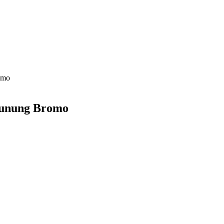
omo
Gunung Bromo