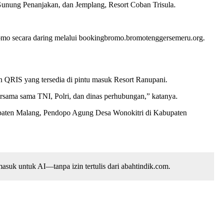
Gunung Penanjakan, dan Jemplang, Resort Coban Trisula.
omo secara daring melalui bookingbromo.bromotenggersemeru.org.
 QRIS yang tersedia di pintu masuk Resort Ranupani.
ersama sama TNI, Polri, dan dinas perhubungan,” katanya.
bupaten Malang, Pendopo Agung Desa Wonokitri di Kabupaten
suk untuk AI—tanpa izin tertulis dari abahtindik.com.