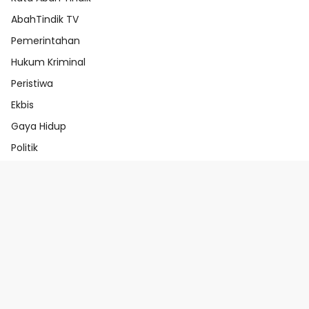
AbahTindik TV
Pemerintahan
Hukum Kriminal
Peristiwa
Ekbis
Gaya Hidup
Politik
Beranda
Redaksi
Pedoman Media Ai
Pedoman Media Siber
Indeks Berita