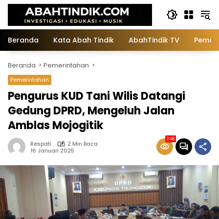
Langsung
ke
konten
Beranda
Kata Abah Tindik
AbahTindik TV
Pemeri
Beranda
Pemerintahan
Pemerintahan
Pengurus KUD Tani Wilis Datangi
Gedung DPRD, Mengeluh Jalan
Amblas Mojogitik
248
Respati
2 Min Baca
16 Januari 2025