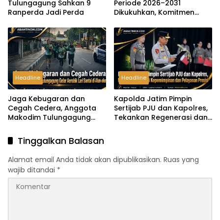
Tulungagung Sahkan 9
Periode 2026–2031
Ranperda Jadi Perda
Dikukuhkan, Komitmen
Peran Media dalam
Investasi Daerah
Headline
Headline
Jaga Kebugaran dan
Kapolda Jatim Pimpin
Cegah Cedera, Anggota
Sertijab PJU dan Kapolres,
Makodim Tulungagung
Tekankan Regenerasi dan
Gelar Aerobik Lari Santai di
Pelayanan Presisi
Alun-alun
Tinggalkan Balasan
Alamat email Anda tidak akan dipublikasikan.
Ruas yang
wajib ditandai
*