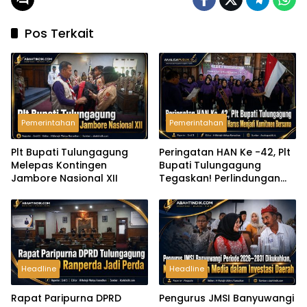
Pos Terkait
Pemerintahan
Pemerintahan
Plt Bupati Tulungagung
Peringatan HAN Ke -42, Plt
Melepas Kontingen
Bupati Tulungagung
Jambore Nasional XII
Tegaskan! Perlindungan
Anak Harus Menjadi
Komitmen Bersama
Headline
Headline
Rapat Paripurna DPRD
Pengurus JMSI Banyuwangi