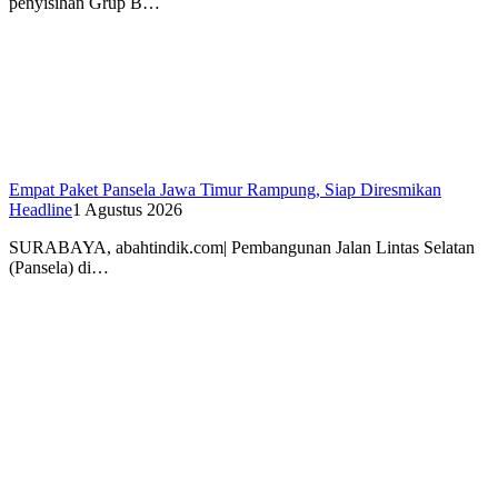
penyisihan Grup B…
Empat Paket Pansela Jawa Timur Rampung, Siap Diresmikan
Headline
1 Agustus 2026
SURABAYA, abahtindik.com| Pembangunan Jalan Lintas Selatan
(Pansela) di…