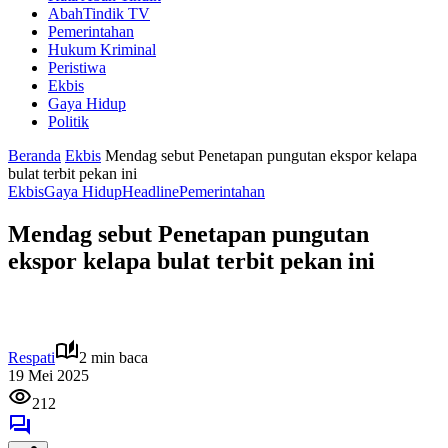
AbahTindik TV
Pemerintahan
Hukum Kriminal
Peristiwa
Ekbis
Gaya Hidup
Politik
Beranda
Ekbis
Mendag sebut Penetapan pungutan ekspor kelapa
bulat terbit pekan ini
Ekbis
Gaya Hidup
Headline
Pemerintahan
Mendag sebut Penetapan pungutan
ekspor kelapa bulat terbit pekan ini
Respati
2 min baca
19 Mei 2025
212