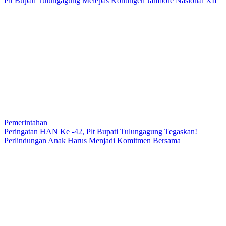
Plt Bupati Tulungagung Melepas Kontingen Jambore Nasional XII
Pemerintahan
Peringatan HAN Ke -42, Plt Bupati Tulungagung Tegaskan!
Perlindungan Anak Harus Menjadi Komitmen Bersama