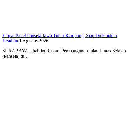
Empat Paket Pansela Jawa Timur Rampung, Siap Diresmikan
Headline
1 Agustus 2026
SURABAYA, abahtindik.com| Pembangunan Jalan Lintas Selatan
(Pansela) di…