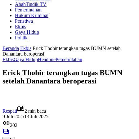
AbahTindik TV
Pemerintahan
Hukum Kriminal
Peristiwa
Ekbis
Gaya Hidup
Politik
Beranda
Ekbis
Erick Thohir terangkan tugas BUMN setelah
Danantara beroperasi
Ekbis
Gaya Hidup
Headline
Pemerintahan
Erick Thohir terangkan tugas BUMN
setelah Danantara beroperasi
Respati
2 min baca
9 Juli 2025
13 Juli 2025
202