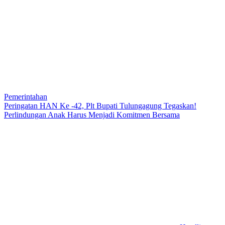
Pemerintahan
Peringatan HAN Ke -42, Plt Bupati Tulungagung Tegaskan!
Perlindungan Anak Harus Menjadi Komitmen Bersama