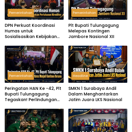
Pemerintahan
Pemerintahan
DPN Perkuat Koordinasi
Plt Bupati Tulungagung
Humas untuk
Melepas Kontingen
Sosialisasikan Kebijakan
Jambore Nasional XII
Pertahanan Nirmiliter
Pemerintahan
Headline
Peringatan HAN Ke -42, Plt
SMKN 1 Surabaya Andil
Bupati Tulungagung
Dalam Menghantarkan
Tegaskan! Perlindungan
Jatim Juara LKS Nasional
Anak Harus Menjadi
Komitmen Bersama