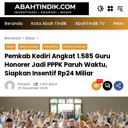
Langsung
ke
konten
Beranda
Kata Abah Tindik
AbahTindik TV
Pemeri
Beranda
Ekbis
Ekbis
Gaya Hidup
Headline
Pemerintahan
Pemkab Kediri Angkat 1.585 Guru
Honorer Jadi PPPK Paruh Waktu,
Siapkan Insentif Rp24 Miliar
193
Respati
2 Min Baca
25 November 2025