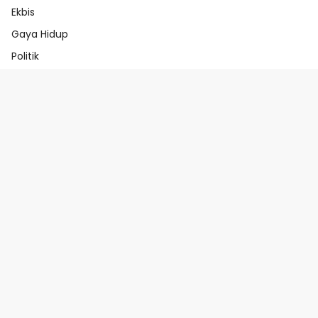
Ekbis
Gaya Hidup
Politik
Beranda
Redaksi
Pedoman Media Ai
Pedoman Media Siber
Indeks Berita
Beranda
Redaksi
Pedoman Media Ai
Pedoman Media Siber
Indeks Berita
@abahtindik.com 2025