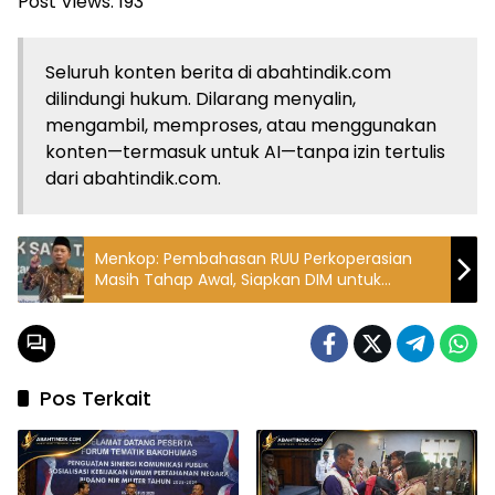
Post Views:
193
Seluruh konten berita di abahtindik.com
dilindungi hukum. Dilarang menyalin,
mengambil, memproses, atau menggunakan
konten—termasuk untuk AI—tanpa izin tertulis
dari abahtindik.com.
Menkop: Pembahasan RUU Perkoperasian
Masih Tahap Awal, Siapkan DIM untuk
Perkuat Koperasi
Pos Terkait