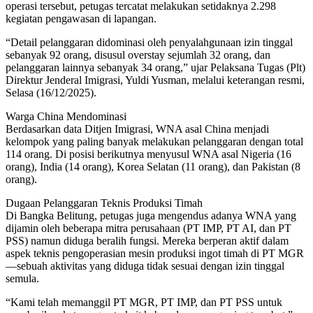
operasi tersebut, petugas tercatat melakukan setidaknya 2.298
kegiatan pengawasan di lapangan.
“Detail pelanggaran didominasi oleh penyalahgunaan izin tinggal
sebanyak 92 orang, disusul overstay sejumlah 32 orang, dan
pelanggaran lainnya sebanyak 34 orang,” ujar Pelaksana Tugas (Plt)
Direktur Jenderal Imigrasi, Yuldi Yusman, melalui keterangan resmi,
Selasa (16/12/2025).
Warga China Mendominasi
Berdasarkan data Ditjen Imigrasi, WNA asal China menjadi
kelompok yang paling banyak melakukan pelanggaran dengan total
114 orang. Di posisi berikutnya menyusul WNA asal Nigeria (16
orang), India (14 orang), Korea Selatan (11 orang), dan Pakistan (8
orang).
Dugaan Pelanggaran Teknis Produksi Timah
Di Bangka Belitung, petugas juga mengendus adanya WNA yang
dijamin oleh beberapa mitra perusahaan (PT IMP, PT AI, dan PT
PSS) namun diduga beralih fungsi. Mereka berperan aktif dalam
aspek teknis pengoperasian mesin produksi ingot timah di PT MGR
—sebuah aktivitas yang diduga tidak sesuai dengan izin tinggal
semula.
“Kami telah memanggil PT MGR, PT IMP, dan PT PSS untuk