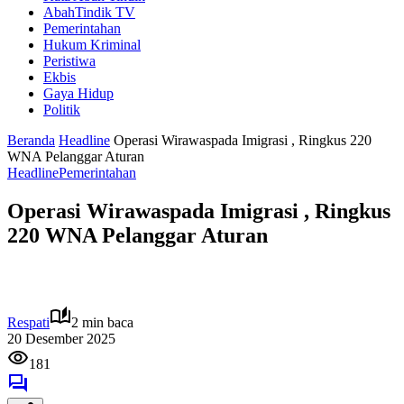
AbahTindik TV
Pemerintahan
Hukum Kriminal
Peristiwa
Ekbis
Gaya Hidup
Politik
Beranda
Headline
Operasi Wirawaspada Imigrasi , Ringkus 220
WNA Pelanggar Aturan
Headline
Pemerintahan
Operasi Wirawaspada Imigrasi , Ringkus
220 WNA Pelanggar Aturan
Respati
2 min baca
20 Desember 2025
181