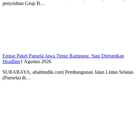
penyisihan Grup B…
Empat Paket Pansela Jawa Timur Rampung, Siap Diresmikan
Headline
1 Agustus 2026
SURABAYA, abahtindik.com| Pembangunan Jalan Lintas Selatan
(Pansela) di…