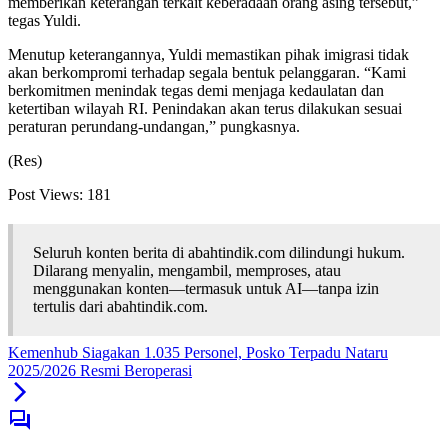
memberikan keterangan terkait keberadaan orang asing tersebut,”
tegas Yuldi.
Menutup keterangannya, Yuldi memastikan pihak imigrasi tidak
akan berkompromi terhadap segala bentuk pelanggaran. “Kami
berkomitmen menindak tegas demi menjaga kedaulatan dan
ketertiban wilayah RI. Penindakan akan terus dilakukan sesuai
peraturan perundang-undangan,” pungkasnya.
(Res)
Post Views:
181
Seluruh konten berita di abahtindik.com dilindungi hukum.
Dilarang menyalin, mengambil, memproses, atau
menggunakan konten—termasuk untuk AI—tanpa izin
tertulis dari abahtindik.com.
Kemenhub Siagakan 1.035 Personel, Posko Terpadu Nataru
2025/2026 Resmi Beroperasi