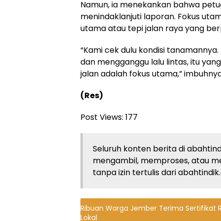
Namun, ia menekankan bahwa petug
menindaklanjuti laporan. Fokus utam
utama atau tepi jalan raya yang 
“Kami cek dulu kondisi tanamannya. J
dan mengganggu lalu lintas, itu yan
jalan adalah fokus utama,” imbuhnya
(Res)
Post Views:
177
Seluruh konten berita di abahtind
mengambil, memproses, atau m
tanpa izin tertulis dari abahtindi
Ribuan Warga Jember Terima Sertifikat R
Lokal