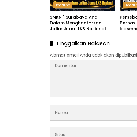
Headline
Headli
SMKN 1 Surabaya Andil
Perseb
Dalam Menghantarkan
Berhas
Jatim Juara LKS Nasional
klaseme
B Piala
Tinggalkan Balasan
Alamat email Anda tidak akan dipublikasi