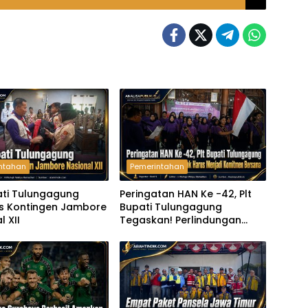
ntahan
Pemerintahan
ati Tulungagung
Peringatan HAN Ke -42, Plt
s Kontingen Jambore
Bupati Tulungagung
l XII
Tegaskan! Perlindungan
Anak Harus Menjadi
Komitmen Bersama