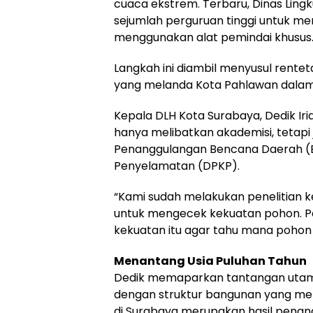
cuaca ekstrem. Terbaru, Dinas Lin
sejumlah perguruan tinggi untuk m
menggunakan alat pemindai khusus
Langkah ini diambil menyusul rente
yang melanda Kota Pahlawan dalam
Kepala DLH Kota Surabaya, Dedik Iri
hanya melibatkan akademisi, tetapi
Penanggulangan Bencana Daerah (
Penyelamatan (DPKP).
“Kami sudah melakukan penelitian k
untuk mengecek kekuatan pohon. P
kekuatan itu agar tahu mana pohon y
Menantang Usia Puluhan Tahun
Dedik memaparkan tantangan utama 
dengan struktur bangunan yang memi
di Surabaya merupakan hasil penan