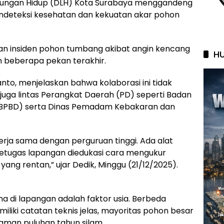
gkungan Hidup (DLH) Kota Surabaya menggandeng
endeteksi kesehatan dan kekuatan akar pohon
.
tan insiden pohon tumbang akibat angin kencang
HU
 beberapa pekan terakhir.
anto, menjelaskan bahwa kolaborasi ini tidak
 juga lintas Perangkat Daerah (PD) seperti Badan
BPBD) serta Dinas Pemadam Kebakaran dan
erja sama dengan perguruan tinggi. Ada alat
etugas lapangan diedukasi cara mengukur
ang rentan,” ujar Dedik, Minggu (21/12/2025).
di lapangan adalah faktor usia. Berbeda
liki catatan teknis jelas, mayoritas pohon besar
aman puluhan tahun silam.