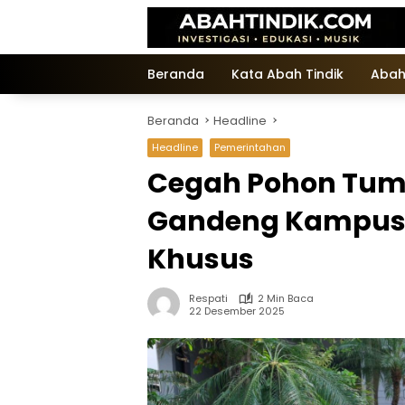
Langsung
ke
konten
Beranda
Kata Abah Tindik
Abah
Beranda
Headline
Headline
Pemerintahan
Cegah Pohon Tum
Gandeng Kampus 
Khusus
Respati
2 Min Baca
22 Desember 2025