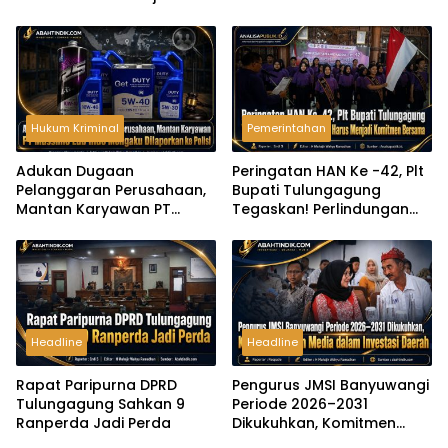
Pertahanan Nirmiliter
Hukum Kriminal
Pemerintahan
Adukan Dugaan
Peringatan HAN Ke -42, Plt
Pelanggaran Perusahaan,
Bupati Tulungagung
Mantan Karyawan PT
Tegaskan! Perlindungan
Massimo Lub Indo
Anak Harus Menjadi
Mengaku Dilaporkan ke
Komitmen Bersama
Polisi
Headline
Headline
Rapat Paripurna DPRD
Pengurus JMSI Banyuwangi
Tulungagung Sahkan 9
Periode 2026–2031
Ranperda Jadi Perda
Dikukuhkan, Komitmen
Peran Media dalam