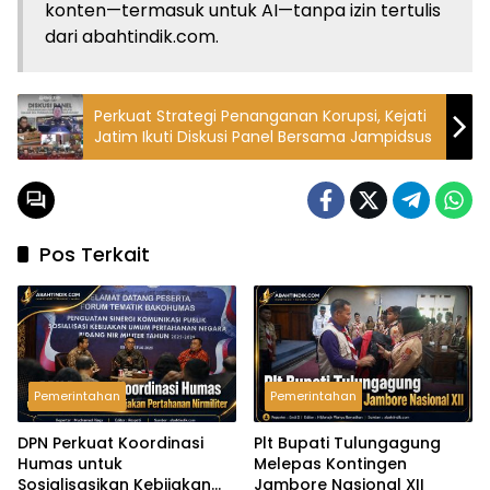
konten—termasuk untuk AI—tanpa izin tertulis
dari abahtindik.com.
Perkuat Strategi Penanganan Korupsi, Kejati
Jatim Ikuti Diskusi Panel Bersama Jampidsus
Pos Terkait
Pemerintahan
Pemerintahan
DPN Perkuat Koordinasi
Plt Bupati Tulungagung
Humas untuk
Melepas Kontingen
Sosialisasikan Kebijakan
Jambore Nasional XII