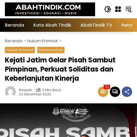
Langsung
ke
konten
Beranda
Kata Abah Tindik
AbahTindik TV
Pemeri
Beranda
Hukum Kriminal
Hukum Kriminal
Pemerintahan
Kejati Jatim Gelar Pisah Sambut
Pimpinan, Perkuat Soliditas dan
Keberlanjutan Kinerja
153
Respati
2 Min Baca
22 Desember 2025