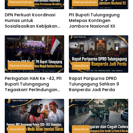
Pemerintahan
Pemerintahan
DPN Perkuat Koordinasi
Plt Bupati Tulungagung
Humas untuk
Melepas Kontingen
Sosialisasikan Kebijakan
Jambore Nasional XII
Pertahanan Nirmiliter
Pemerintahan
Headline
Peringatan HAN Ke -42, Plt
Rapat Paripurna DPRD
Bupati Tulungagung
Tulungagung Sahkan 9
Tegaskan! Perlindungan
Ranperda Jadi Perda
Anak Harus Menjadi
Komitmen Bersama
Headline
Headline