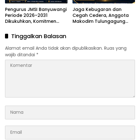
Pengurus JMSI Banyuwangi
Jaga Kebugaran dan
Periode 2026–2031
Cegah Cedera, Anggota
Dikukuhkan, Komitmen
Makodim Tulungagung
Peran Media dalam
Gelar Aerobik Lari Santai di
Investasi Daerah
Alun-alun
Tinggalkan Balasan
Alamat email Anda tidak akan dipublikasikan.
Ruas yang
wajib ditandai
*