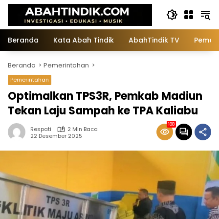
Langsung
ke
konten
Beranda
Kata Abah Tindik
AbahTindik TV
Pemeri
Beranda
Pemerintahan
Pemerintahan
Optimalkan TPS3R, Pemkab Madiun
Tekan Laju Sampah ke TPA Kaliabu
188
Respati
2 Min Baca
22 Desember 2025