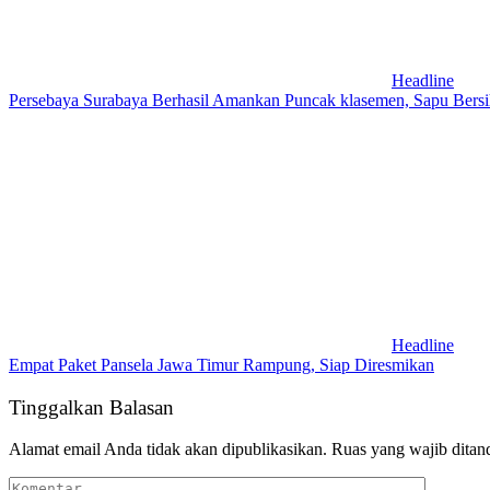
Headline
Persebaya Surabaya Berhasil Amankan Puncak klasemen, Sapu Bersi
Headline
Empat Paket Pansela Jawa Timur Rampung, Siap Diresmikan
Tinggalkan Balasan
Alamat email Anda tidak akan dipublikasikan.
Ruas yang wajib ditan