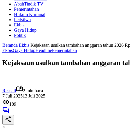
AbahTindik TV
Pemerintahan
Hukum Kriminal
Peristiwa
Ekbis
Gaya Hidup
Politik
Beranda
Ekbis
Kejaksaan usulkan tambahan anggaran tahun 2026 Rp1
Ekbis
Gaya Hidup
Headline
Pemerintahan
Kejaksaan usulkan tambahan anggaran tah
Respati
2 min baca
7 Juli 2025
13 Juli 2025
189
×