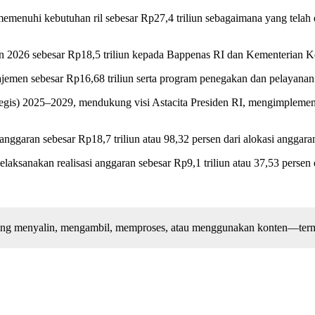
memenuhi kebutuhan ril sebesar Rp27,4 triliun sebagaimana yang telah di
un 2026 sebesar Rp18,5 triliun kepada Bappenas RI dan Kementerian 
emen sebesar Rp16,68 triliun serta program penegakan dan pelayanan 
rategis) 2025–2029, mendukung visi Astacita Presiden RI, mengimpleme
ggaran sebesar Rp18,7 triliun atau 98,32 persen dari alokasi anggaran
ksanakan realisasi anggaran sebesar Rp9,1 triliun atau 37,53 persen d
arang menyalin, mengambil, memproses, atau menggunakan konten—terma