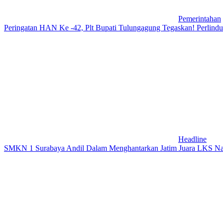
Pemerintahan
Peringatan HAN Ke -42, Plt Bupati Tulungagung Tegaskan! Perlin
Headline
SMKN 1 Surabaya Andil Dalam Menghantarkan Jatim Juara LKS Na