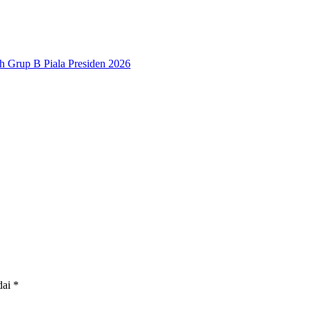
h Grup B Piala Presiden 2026
dai
*