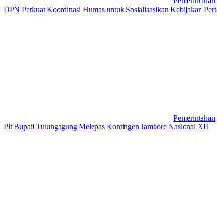
Pemerintahan
DPN Perkuat Koordinasi Humas untuk Sosialisasikan Kebijakan Perta
Pemerintahan
Plt Bupati Tulungagung Melepas Kontingen Jambore Nasional XII