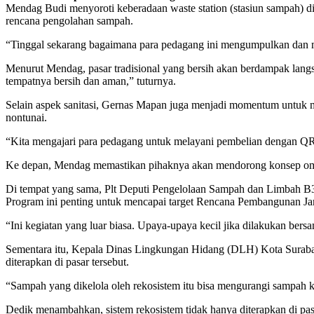
Mendag Budi menyoroti keberadaan waste station (stasiun sampah) d
rencana pengolahan sampah.
“Tinggal sekarang bagaimana para pedagang ini mengumpulkan dan 
Menurut Mendag, pasar tradisional yang bersih akan berdampak langs
tempatnya bersih dan aman,” tuturnya.
Selain aspek sanitasi, Gernas Mapan juga menjadi momentum untuk 
nontunai.
“Kita mengajari para pedagang untuk melayani pembelian dengan QRIS
Ke depan, Mendag memastikan pihaknya akan mendorong konsep omnicha
Di tempat yang sama, Plt Deputi Pengelolaan Sampah dan Limbah B
Program ini penting untuk mencapai target Rencana Pembangunan J
“Ini kegiatan yang luar biasa. Upaya-upaya kecil jika dilakukan bers
Sementara itu, Kepala Dinas Lingkungan Hidang (DLH) Kota Surabay
diterapkan di pasar tersebut.
“Sampah yang dikelola oleh rekosistem itu bisa mengurangi sampah 
Dedik menambahkan, sistem rekosistem tidak hanya diterapkan di pa