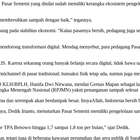
i Pasar Sememi yang dinilai sudah memiliki kerangka ekosistem penge
membersihkan sampah dengan baik,” tegasnya.
ung pada stabilitas ekonomi. “Kalau pasarnya bersih, pedagang juga s
mendorong transformasi digital. Mendag menyebut, para pedagang Pas
. Karena sekarang orang banyak belanja secara digital, tidak bawa ua
nnel di pasar tradisional; transaksi fisik tetap ada, namun juga mel
3 KLH/BPLH, Hanifa Dwi Nirwana, menilai Gernas Mapan sebagai lan
angka Menengah Nasional (RPJMN) yakni penanganan sampah selesai 1
ama dan serempak akan berdampak besar. InsyaAllah, Indonesia bersih b
a, Dedik Irianto, menuturkan Pasar Sememi memiliki pengelolaan sam
ke TPA Benowo hingga 1,7 sampai 1,8 ton per bulan,” ujar Dedik.
sar, tetapi juga di beberapa kawasan perumahan dan area publik di 