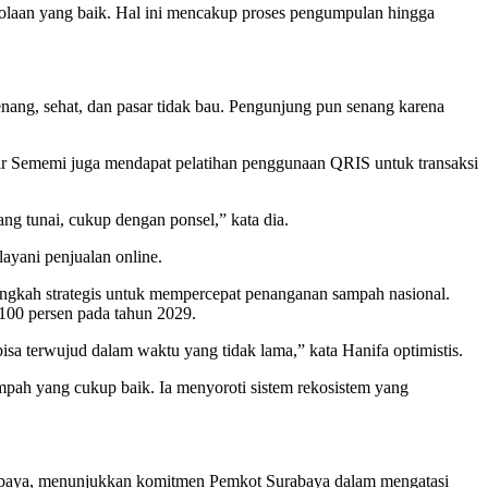
lolaan yang baik. Hal ini mencakup proses pengumpulan hingga
enang, sehat, dan pasar tidak bau. Pengunjung pun senang karena
ar Sememi juga mendapat pelatihan penggunaan QRIS untuk transaksi
ng tunai, cukup dengan ponsel,” kata dia.
ayani penjualan online.
gkah strategis untuk mempercepat penanganan sampah nasional.
00 persen pada tahun 2029.
isa terwujud dalam waktu yang tidak lama,” kata Hanifa optimistis.
pah yang cukup baik. Ia menyoroti sistem rekosistem yang
Surabaya, menunjukkan komitmen Pemkot Surabaya dalam mengatasi