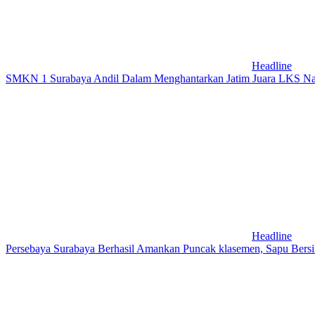
Headline
SMKN 1 Surabaya Andil Dalam Menghantarkan Jatim Juara LKS Na
Headline
Persebaya Surabaya Berhasil Amankan Puncak klasemen, Sapu Bersi