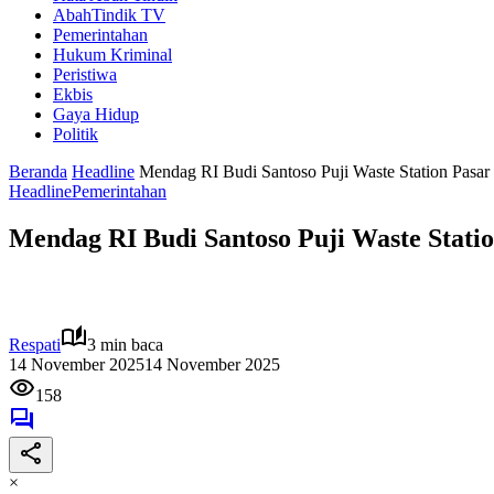
AbahTindik TV
Pemerintahan
Hukum Kriminal
Peristiwa
Ekbis
Gaya Hidup
Politik
Beranda
Headline
Mendag RI Budi Santoso Puji Waste Station Pasa
Headline
Pemerintahan
Mendag RI Budi Santoso Puji Waste Stati
Respati
3 min baca
14 November 2025
14 November 2025
158
×