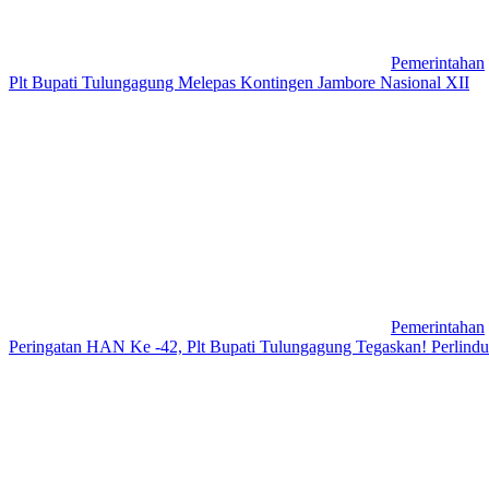
Pemerintahan
Plt Bupati Tulungagung Melepas Kontingen Jambore Nasional XII
Pemerintahan
Peringatan HAN Ke -42, Plt Bupati Tulungagung Tegaskan! Perlin